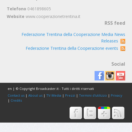
Telefono
0461898605
Website
www.cooperazionetrentina.it
RSS feed
Federazione Trentina della Cooperazione Media News
Releases
Federazione Trentina della Cooperazione events
Social
en | © Copyright Broadcaster.it - Tutti i diritti riservati
Contact us
|
About us
|
TV-Media
|
Prezzi
|
Termini d'utilizzo
|
Privacy
|
Credits