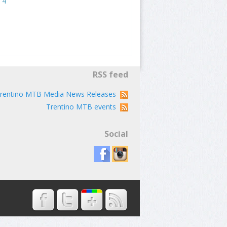
4
RSS feed
rentino MTB Media News Releases
Trentino MTB events
Social