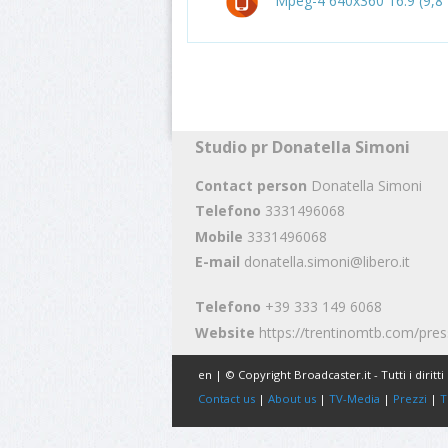
Mpeg-4 640x360 16:9 (9,8
Studio pr Donatella Simoni
Contact person
Donatella Simoni
Telefono
3331496068
Mobile
3331496068
E-mail
donatella.simoni@libero.it
Telefono
+39 333 149 6068
Website
https://trentinomtb.com/pres
en | © Copyright Broadcaster.it - Tutti i diritti 
Contact us
|
About us
|
TV-Media
|
Prezzi
|
T