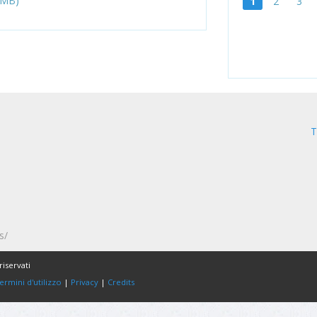
 MB)
1
2
3
T
s/
riservati
ermini d'utilizzo
|
Privacy
|
Credits