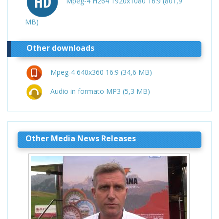
Mpeg-4 H264 1920x1080 16:9 (801,9
MB)
Other downloads
Mpeg-4 640x360 16:9 (34,6 MB)
Audio in formato MP3 (5,3 MB)
Other Media News Releases