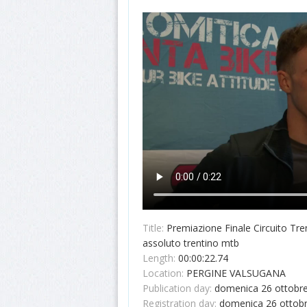
Title:
Premiazione Finale Circuito Tr
assoluto trentino mtb
Length:
00:00:22.74
Location:
PERGINE VALSUGANA
Publication day:
domenica 26 ottobr
Registration day:
domenica 26 ottob