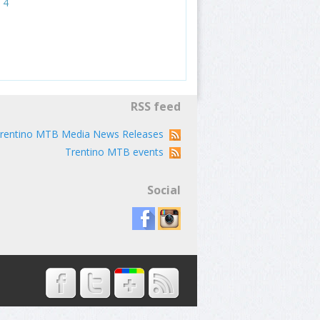
4
RSS feed
rentino MTB Media News Releases
Trentino MTB events
Social