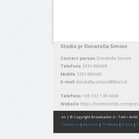
Studio pr Donatella Simoni
Contact person
Donatella Simoni
Telefono
3331496068
Mobile
3331496068
E-mail
donatella.simoni@libero.it
Telefono
+39 333 149 6068
Website
https://trentinomtb.com/pres
en | © Copyright Broadcaster.it - Tutti i diritti 
Contact us
|
About us
|
TV-Media
|
Prezzi
|
T