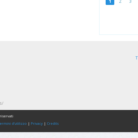
1
2
3
T
s/
riservati
ermini d'utilizzo
|
Privacy
|
Credits